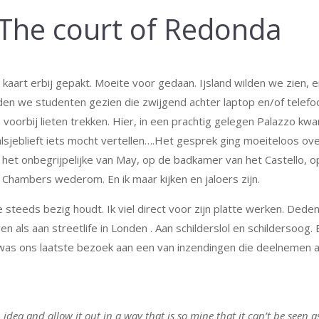
 The court of Redonda
art erbij gepakt. Moeite voor gedaan. Ijsland wilden we zien, e
n we studenten gezien die zwijgend achter laptop en/of telefo
 voorbij lieten trekken. Hier, in een prachtig gelegen Palazzo kw
lsjeblieft iets mocht vertellen….Het gesprek ging moeiteloos ov
het onbegrijpelijke van May, op de badkamer van het Castello, o
 Chambers wederom. En ik maar kijken en jaloers zijn.
teeds bezig houdt. Ik viel direct voor zijn platte werken. Dede
als aan streetlife in Londen . Aan schilderslol en schildersoog. 
 was ons laatste bezoek aan een van inzendingen die deelnemen 
 idea and allow it out in a way that is so mine that it can’t be seen a