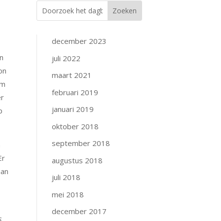
december 2023
n
juli 2022
on
maart 2021
am
februari 2019
er
januari 2019
p
oktober 2018
september 2018
n
Er
augustus 2018
aan
juli 2018
mei 2018
december 2017
s