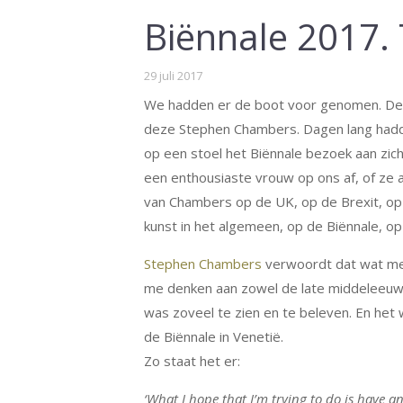
Biënnale 2017.
29 juli 2017
We hadden er de boot voor genomen. De ka
deze Stephen Chambers. Dagen lang hadde
op een stoel het Biënnale bezoek aan zich
een enthousiaste vrouw op ons af, of ze a
van Chambers op de UK, op de Brexit, op 
kunst in het algemeen, op de Biënnale, op
Stephen Chambers
verwoordt dat wat me s
me denken aan zowel de late middeleeuwen 
was zoveel te zien en te beleven. En het
de Biënnale in Venetië.
Zo staat het er:
‘What I hope that I’m trying to do is have an