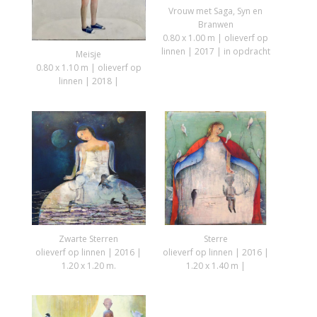
Vrouw met Saga, Syn en
Branwen
0.80 x 1.00 m | olieverf op
linnen | 2017 | in opdracht
Meisje
0.80 x 1.10 m | olieverf op
linnen | 2018 |
Zwarte Sterren
Sterre
olieverf op linnen | 2016 |
olieverf op linnen | 2016 |
1.20 x 1.20 m.
1.20 x 1.40 m |