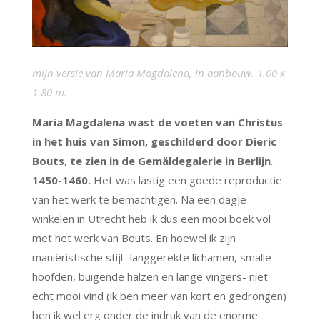
mijn versie van Maria Magdalena, in aanbouw. 1.00 x
1.80 m.
Maria Magdalena wast de voeten van Christus
in het huis van Simon, geschilderd door Dieric
Bouts, te zien in de Gemäldegalerie in Berlijn
.
1450-1460.
Het was lastig een goede reproductie
van het werk te bemachtigen. Na een dagje
winkelen in Utrecht heb ik dus een mooi boek vol
met het werk van Bouts. En hoewel ik zijn
maniëristische stijl -langgerekte lichamen, smalle
hoofden, buigende halzen en lange vingers- niet
echt mooi vind (ik ben meer van kort en gedrongen)
ben ik wel erg onder de indruk van de enorme