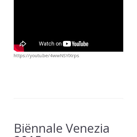
https://youtu.be/4wwNSYlXrps
Biënnale Venezia