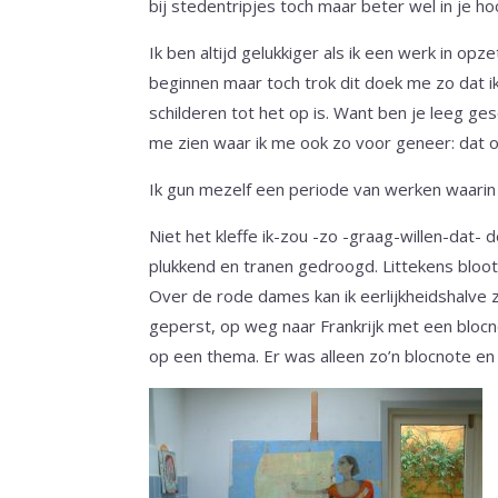
bij stedentripjes toch maar beter wel in je ho
Ik ben altijd gelukkiger als ik een werk in op
beginnen maar toch trok dit doek me zo dat ik
schilderen tot het op is. Want ben je leeg ges
me zien waar ik me ook zo voor geneer: dat oe
Ik gun mezelf een periode van werken waarin i
Niet het kleffe ik-zou -zo -graag-willen-dat
plukkend en tranen gedroogd. Littekens bloo
Over de rode dames kan ik eerlijkheidshalve z
geperst, op weg naar Frankrijk met een blocn
op een thema. Er was alleen zo’n blocnote en