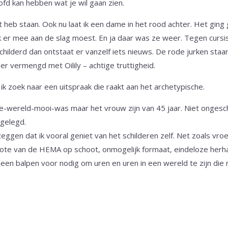
ofd kan hebben wat je wil gaan zien.
zet heb staan. Ook nu laat ik een dame in het rood achter. Het ging
 er mee aan de slag moest. En ja daar was ze weer. Tegen cursist
childerd dan ontstaat er vanzelf iets nieuws. De rode jurken staan
r vermengd met Oilily – achtige truttigheid.
k zoek naar een uitspraak die raakt aan het archetypische.
- de-wereld-mooi-was maar het vrouw zijn van 45 jaar. Niet ongesc
tgelegd.
eggen dat ik vooral geniet van het schilderen zelf. Net zoals vro
ote van de HEMA op schoot, onmogelijk formaat, eindeloze herhal
 een balpen voor nodig om uren en uren in een wereld te zijn die